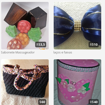
R$
3,5
R$
10
Sabonete Massageador
laços e faixas
$
60
R$
40