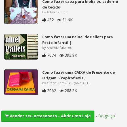
Como fazer capa para biblia ou caderno
de tecido
by Arteiros. com
432
31.6K
Como fazer um Painel de Pallets para
Festa Infantil |
by Andreia Faleiros
7674
393.9K
Como fazer uma CAIXA de Presente de
Origami - Papiroflexia,
by Giz de Cera - Fruição e ARTE
2062
288.5K
-
De graça
Vender seu artesanato - Abrir uma Loja