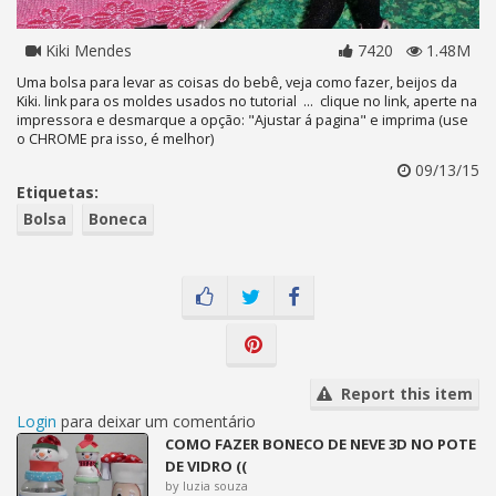
Kiki Mendes
7420
1.48M
Uma bolsa para levar as coisas do bebê, veja como fazer, beijos da
Kiki. link para os moldes usados no tutorial ... clique no link, aperte na
impressora e desmarque a opção: "Ajustar á pagina" e imprima (use
o CHROME pra isso, é melhor)
09/13/15
Etiquetas:
Bolsa
Boneca
Report this item
Login
para deixar um comentário
COMO FAZER BONECO DE NEVE 3D NO POTE
DE VIDRO ((
by luzia souza