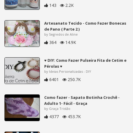
143
2.2K
Artesanato Tecido - Como Fazer Bonecas
de Pano ( Parte 2 )
by Segredos de Aline
364
14.9K
♥ DIY: Como Fazer Pulseira Fita de Cetim e
Pérolas ♥
by Ideias Personalizadas - DIY
6401
250.7K
Como fazer - Sapato Botinha Crochê -
Adulto 1- Fácil - Graça
by Graça Tristão
4377
453.7K