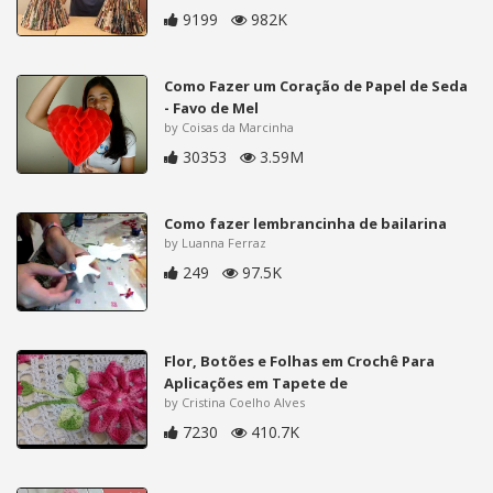
9199
982K
Como Fazer um Coração de Papel de Seda
- Favo de Mel
by Coisas da Marcinha
30353
3.59M
Como fazer lembrancinha de bailarina
by Luanna Ferraz
249
97.5K
Flor, Botões e Folhas em Crochê Para
Aplicações em Tapete de
by Cristina Coelho Alves
7230
410.7K