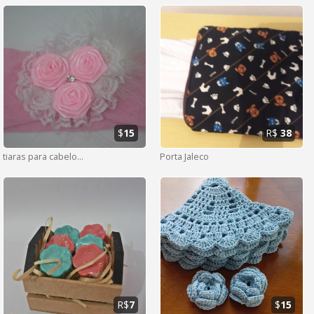
$
15
R$
38
tiaras para cabelo...
Porta Jaleco
R$
7
$
15