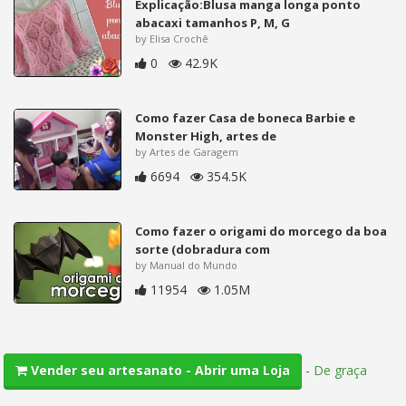
Explicação:Blusa manga longa ponto
abacaxi tamanhos P, M, G
by Elisa Crochê
0
42.9K
Como fazer Casa de boneca Barbie e
Monster High, artes de
by Artes de Garagem
6694
354.5K
Como fazer o origami do morcego da boa
sorte (dobradura com
by Manual do Mundo
11954
1.05M
-
De graça
Vender seu artesanato - Abrir uma Loja