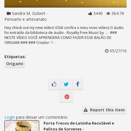
Sandra M. Gobert -
3440
364.7K
Pensarte e artesanato
Hey check out my new vídeo! (Olá! confira o meu novo vídeo) O áudio
foi extraído da biblioteca de áudio - Royalty Free Music by ... ###
NESTE VÍDEO VOCÊ APRENDERÁ COMO FAZER ESSE BALÃO DE
ORIGAMI ### ### Criador: ? -
05/27/16
Etiquetas:
Origami
Report this item
Login
para deixar um comentário
Porta Trecos de Latinha Reciclável e
Palitos de Sorvetes -