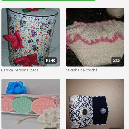
R$
40
$
25
Barrica Personalizada
calcinha de crochê