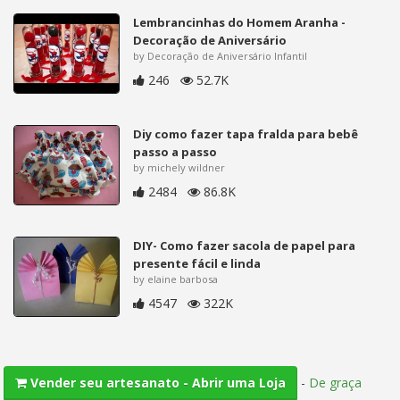
Lembrancinhas do Homem Aranha -
Decoração de Aniversário
by Decoração de Aniversário Infantil
246
52.7K
Diy como fazer tapa fralda para bebê
passo a passo
by michely wildner
2484
86.8K
DIY- Como fazer sacola de papel para
presente fácil e linda
by elaine barbosa
4547
322K
-
De graça
Vender seu artesanato - Abrir uma Loja