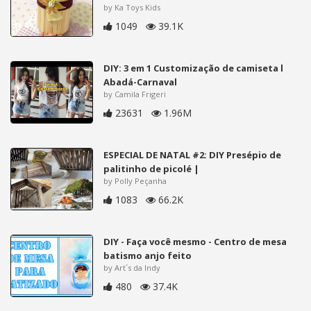
by Ka Toys Kids
1049
39.1K
DIY: 3 em 1 Customização de camiseta l
Abadá-Carnaval
by Camila Frigeri
23631
1.96M
ESPECIAL DE NATAL #2: DIY Presépio de
palitinho de picolé |
by Polly Peçanha
1083
66.2K
DIY - Faça você mesmo - Centro de mesa
batismo anjo feito
by Art´s da Indy
480
37.4K