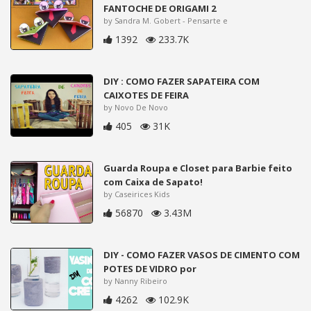
FANTOCHE DE ORIGAMI 2
by Sandra M. Gobert - Pensarte e
1392
233.7K
DIY : COMO FAZER SAPATEIRA COM
CAIXOTES DE FEIRA
by Novo De Novo
405
31K
Guarda Roupa e Closet para Barbie feito
com Caixa de Sapato!
by Caseirices Kids
56870
3.43M
DIY - COMO FAZER VASOS DE CIMENTO COM
POTES DE VIDRO por
by Nanny Ribeiro
4262
102.9K