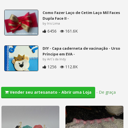
Como Fazer Laço de Cetim Laço Mil Faces
Dupla Face II -
by Iris Lima
6456
161.6K
DIY - Capa caderneta de vacinação - Urso
Príncipe em EVA -
by Art´s da Indy
1256
112.8K
-
De graça
Vender seu artesanato - Abrir uma Loja