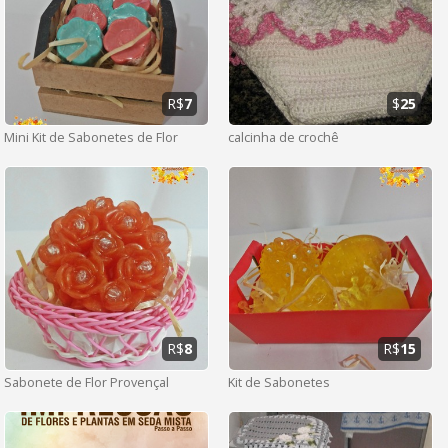
R$
7
$
25
Mini Kit de Sabonetes de Flor
calcinha de crochê
R$
8
R$
15
Sabonete de Flor Provençal
Kit de Sabonetes