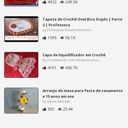
4932
249.3K
Tapete de Crochê Oval Bico Duplo | Parte
2 | Professora
by Professora Simone Eleotério
1395
56.1K
Capa de liquidificador em Crochê
by Crochetando com Hérika de Jesus
4101
436.7K
Arranjo de mesa para festa de casamento
e 15 anos em eva
by elaine barbosa
305
25.4K