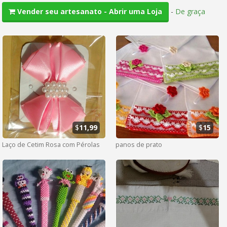
-
De graça
Vender seu artesanato - Abrir uma Loja
$
11,99
$
15
Laço de Cetim Rosa com Pérolas
panos de prato