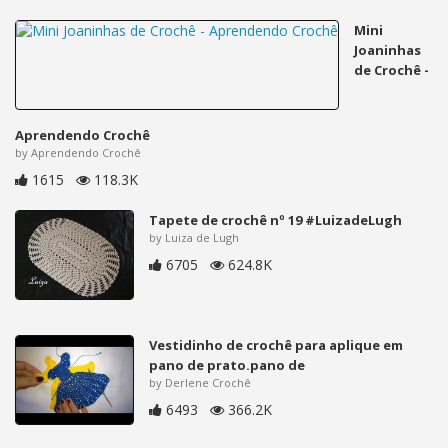
Mini
Joaninhas
de Crochê -
Aprendendo Crochê
by Aprendendo Crochê
1615
118.3K
Tapete de crochê nº 19 #LuizadeLugh
by Luiza de Lugh
6705
624.8K
Vestidinho de crochê para aplique em
pano de prato.pano de
by Derlene Crochê
6493
366.2K