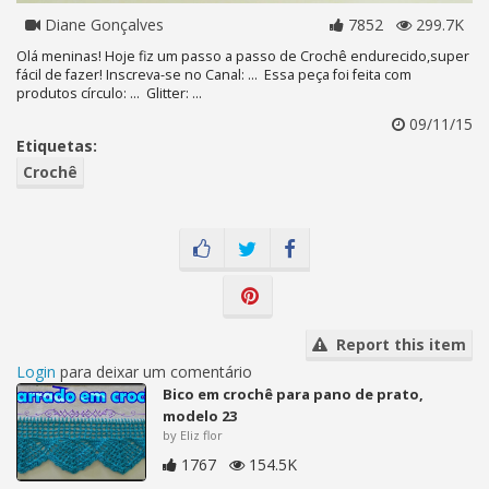
Diane Gonçalves
7852
299.7K
Olá meninas! Hoje fiz um passo a passo de Crochê endurecido,super
fácil de fazer! Inscreva-se no Canal: ... Essa peça foi feita com
produtos círculo: ... Glitter: ...
09/11/15
Etiquetas:
Crochê
Report this item
Login
para deixar um comentário
Bico em crochê para pano de prato,
modelo 23
by Eliz flor
1767
154.5K