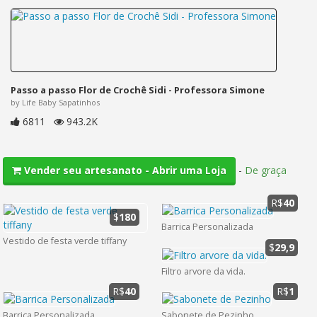
Passo a passo Flor de Crochê Sidi - Professora Simone
by Life Baby Sapatinhos
6811
943.2K
-
De graça
Vender seu artesanato - Abrir uma Loja
R$
40
$
180
Barrica Personalizada
Vestido de festa verde tiffany
$
29,9
Filtro arvore da vida.
R$
40
R$
1
Barrica Personalizada
Sabonete de Pezinho