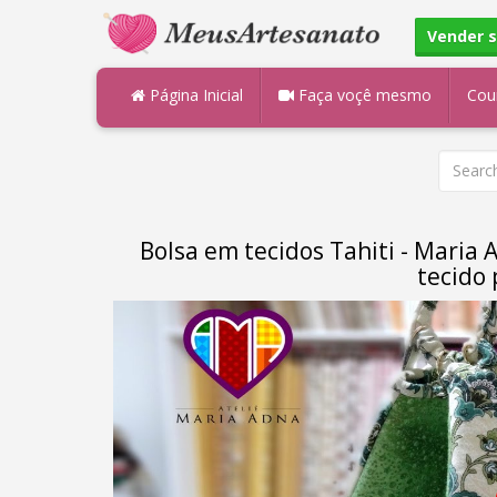
Vender 
Página Inicial
Faça voçê mesmo
Cou
Bolsa em tecidos Tahiti - Maria 
tecido 