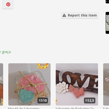
Report this item
 graça
R$
10
R$
2,5
Mini Kit de Sabonetes
Sabonete de Borboleta Tamanho M
Sab