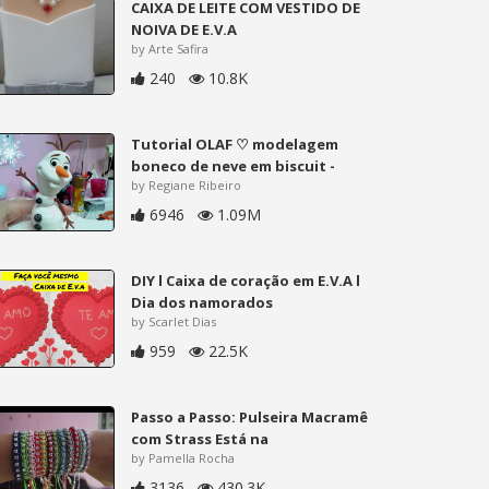
CAIXA DE LEITE COM VESTIDO DE
NOIVA DE E.V.A
by Arte Safira
240
10.8K
Tutorial OLAF ♡ modelagem
boneco de neve em biscuit -
by Regiane Ribeiro
6946
1.09M
DIY l Caixa de coração em E.V.A l
Dia dos namorados
by Scarlet Dias
959
22.5K
Passo a Passo: Pulseira Macramê
com Strass Está na
by Pamella Rocha
3136
430.3K