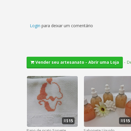
Login
para deixar um comentário
-
De
Vender seu artesanato - Abrir uma Loja
R$
15
R$
15
Pano de prato Sorvete
Sabonete Líquido