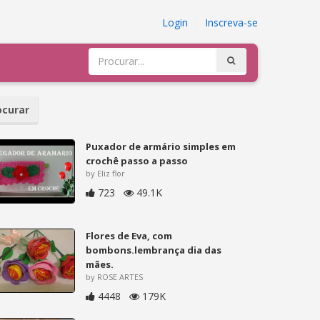
Login
|
Inscreva-se
curar
Puxador de armário simples em
crochê passo a passo
by Eliz flor
723
49.1K
Flores de Eva, com
bombons.lembrança dia das
mães.
by ROSE ARTES
4448
179K