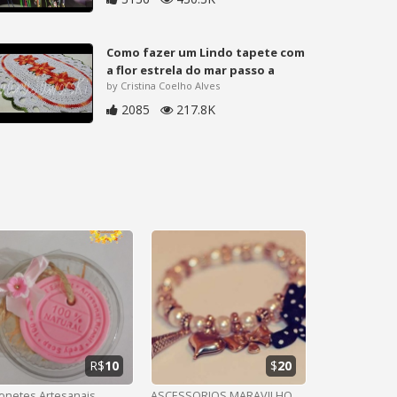
Como fazer um Lindo tapete com
a flor estrela do mar passo a
by Cristina Coelho Alves
2085
217.8K
R$
10
$
20
onetes Artesanais
ASCESSORIOS MARAVILHOSOS