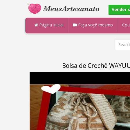
Vender 
Página Inicial
Faça voçê mesmo
Cou
Bolsa de Crochê WAYUU 