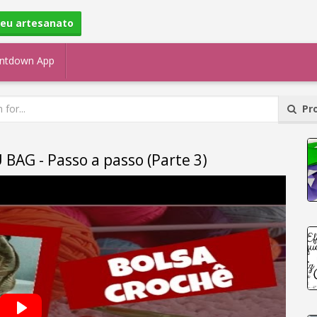
seu artesanato
ntdown App
Pro
BAG - Passo a passo (Parte 3)