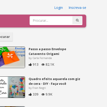
Login
|
Inscreva-se
curar
Passo a passo Envelope
Catavento Origami
by Carla Fernanda
913
82.1K
Quadro efeito aquarela com giz
de cera - DIY - Faça você
by Fran Negri
339
9.9K