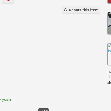
Report this item
F
by
 graça