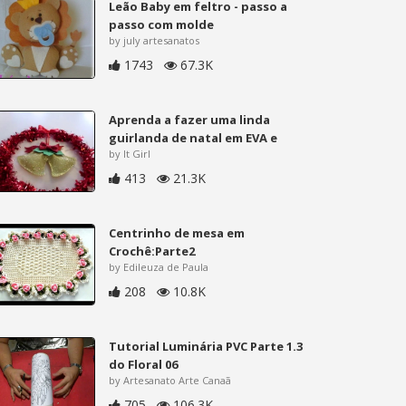
Leão Baby em feltro - passo a
passo com molde
by july artesanatos
1743
67.3K
Aprenda a fazer uma linda
guirlanda de natal em EVA e
by It Girl
413
21.3K
Centrinho de mesa em
Crochê:Parte2
by Edileuza de Paula
208
10.8K
Tutorial Luminária PVC Parte 1.3
do Floral 06
by Artesanato Arte Canaã
705
106.3K