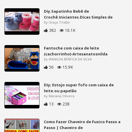
Diy.Sapatinho Bebê de
Crochê.Iniciantes.Dicas Simples de
by Graça Tristão
382
16.1K
Fantoche com caixa de leite
(cachorrinho)-Artesanatosnilda
by IRANILDA BENFICA DA SILVA
56
15.9K
Diy; Estojo super fofo com caixa de
leite.ou papelão
by Mariana Oliveira
13
238
Como Fazer Chaveiro de Fuxico Passo a
Passo | Chaveiro de