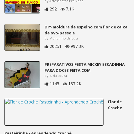
by Artesanatos Pra Você
292
7.1K
DIY-moldura de espelho com flor de caixa
de ovo-passo a
by Mundinho da Luci
20251
997.3K
PREPARATIVOS FESTA MICKEY ESCADINHA
PARA DOCES FEITA COM
by luzia souza
1145
137.2K
Flor de
Croche
Rasteirinha - Aprendendo Crochê