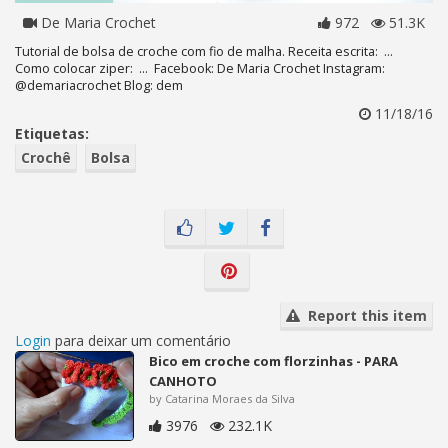
De Maria Crochet
972
51.3K
Tutorial de bolsa de croche com fio de malha. Receita escrita: ...
Como colocar ziper: ... Facebook: De Maria Crochet Instagram:
@demariacrochet Blog: dem
11/18/16
Etiquetas:
Crochê
Bolsa
Report this item
Login
para deixar um comentário
Bico em croche com florzinhas - PARA
CANHOTO
by Catarina Moraes da Silva
3976
232.1K