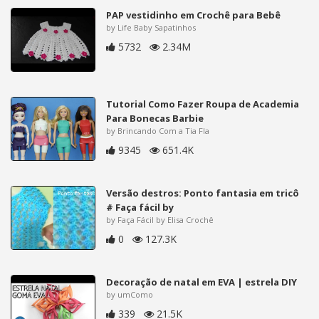
PAP vestidinho em Crochê para Bebê
by Life Baby Sapatinhos
5732
2.34M
Tutorial Como Fazer Roupa de Academia
Para Bonecas Barbie
by Brincando Com a Tia Fla
9345
651.4K
Versão destros: Ponto fantasia em tricô
# Faça fácil by
by Faça Fácil by Elisa Crochê
0
127.3K
Decoração de natal em EVA | estrela DIY
by umComo
339
21.5K