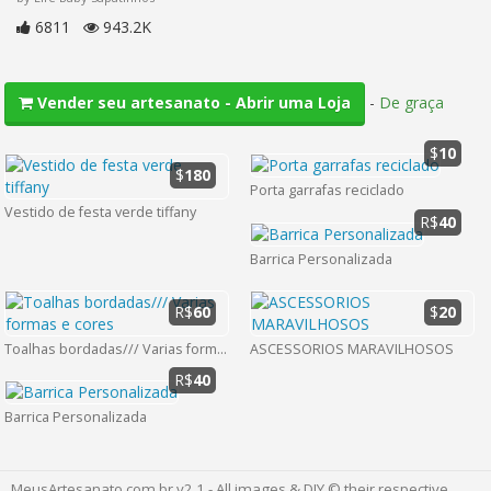
6811
943.2K
-
De graça
Vender seu artesanato - Abrir uma Loja
$
10
$
180
Porta garrafas reciclado
Vestido de festa verde tiffany
R$
40
Barrica Personalizada
R$
60
$
20
Toalhas bordadas/// Varias formas e cores
ASCESSORIOS MARAVILHOSOS
R$
40
Barrica Personalizada
MeusArtesanato.com.br v2.1 - All images & DIY © their respective