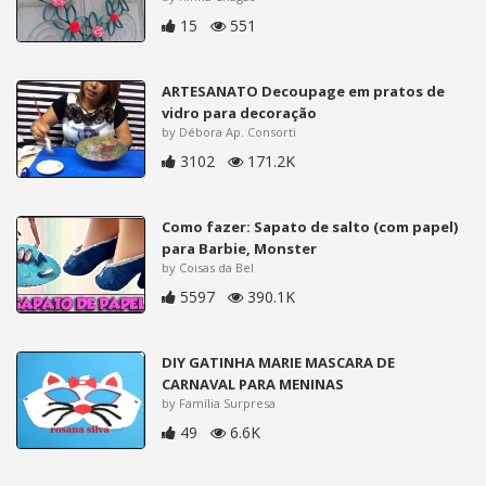
15
551
ARTESANATO Decoupage em pratos de
vidro para decoração
by Débora Ap. Consorti
3102
171.2K
Como fazer: Sapato de salto (com papel)
para Barbie, Monster
by Coisas da Bel
5597
390.1K
DIY GATINHA MARIE MASCARA DE
CARNAVAL PARA MENINAS
by Família Surpresa
49
6.6K