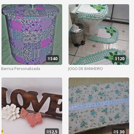
R$
40
$
120
Barrica Personalizada
JOGO DE BANHEIRO
R$
2,5
R$
30