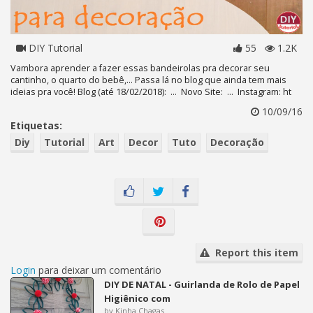
DIY Tutorial
55
1.2K
Vambora aprender a fazer essas bandeirolas pra decorar seu
cantinho, o quarto do bebê,... Passa lá no blog que ainda tem mais
ideias pra você! Blog (até 18/02/2018): ... Novo Site: ... Instagram: ht
10/09/16
Etiquetas:
Diy
Tutorial
Art
Decor
Tuto
Decoração
Report this item
Login
para deixar um comentário
DIY DE NATAL - Guirlanda de Rolo de Papel
Higiênico com
by Kinha Chagas