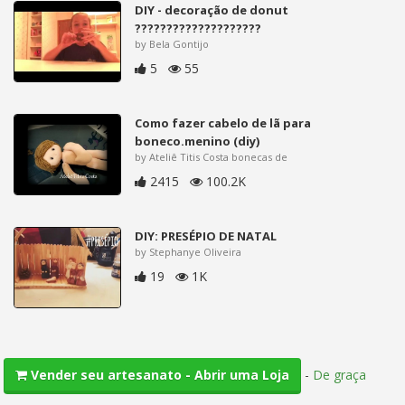
DIY - decoração de donut
????????????????????
by Bela Gontijo
5
55
Como fazer cabelo de lã para
boneco.menino (diy)
by Ateliê Titis Costa bonecas de
2415
100.2K
DIY: PRESÉPIO DE NATAL
by Stephanye Oliveira
19
1K
-
De graça
Vender seu artesanato - Abrir uma Loja