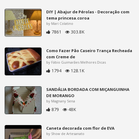
DIY | Abajur de Pérolas - Decoração com
tema princesa.coroa
by Mari Colatino
7861
303.8K
Como Fazer Pão Caseiro Trança Recheada
com Creme de
by Fábio Guimarães Melhores Dicas
1794
128.1K
SANDÁLIA BORDADA COM MIÇANGUINHA
DE MORANGO
by Magnany Sena
879
48K
Caneta decorada com flor de EVA
by Show de Artesanato