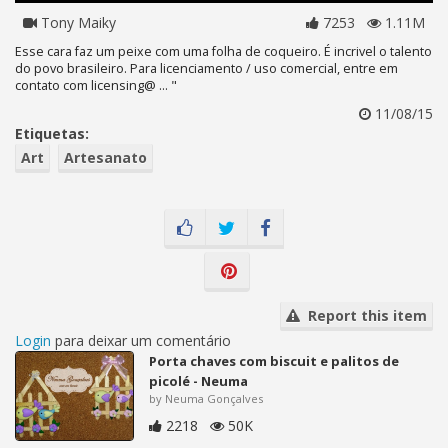
Tony Maiky
7253
1.11M
Esse cara faz um peixe com uma folha de coqueiro. É incrivel o talento
do povo brasileiro. Para licenciamento / uso comercial, entre em
contato com licensing@ ... "
11/08/15
Etiquetas:
Art
Artesanato
Report this item
Login
para deixar um comentário
Porta chaves com biscuit e palitos de
picolé - Neuma
by Neuma Gonçalves
2218
50K