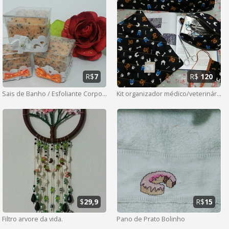
R$
7
R$
120
Sais de Banho / Esfoliante Corporal
Kit organizador médico/veterinário
$
29,9
R$
15
Filtro arvore da vida.
Pano de Prato Bolinho