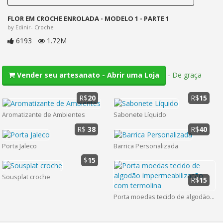
FLOR EM CROCHE ENROLADA - MODELO 1 - PARTE 1
by Edinir- Croche
6193
1.72M
-
De graça
Vender seu artesanato - Abrir uma Loja
R$
20
R$
15
Aromatizante de Ambientes
Sabonete Líquido
R$
38
R$
40
Porta Jaleco
Barrica Personalizada
$
15
Sousplat croche
R$
15
Porta moedas tecido de algodão impermeabilização com termolina