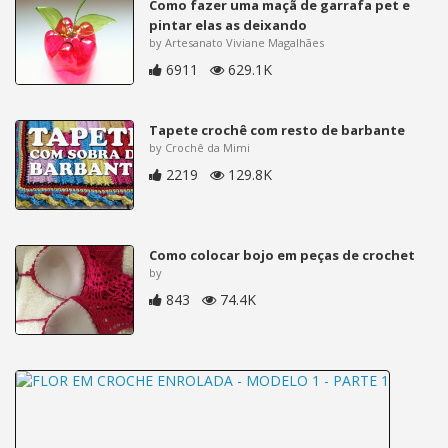
Como fazer uma maçã de garrafa pet e
pintar elas as deixando
by Artesanato Viviane Magalhães
6911
629.1K
Tapete crochê com resto de barbante
by Crochê da Mimi
2219
129.8K
Como colocar bojo em peças de crochet
by
843
74.4K