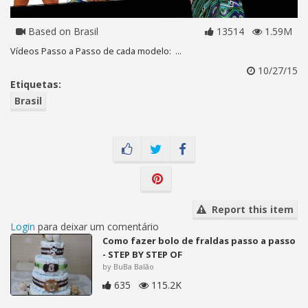
Based on Brasil
13514
1.59M
Vídeos Passo a Passo de cada modelo: ...
10/27/15
Etiquetas:
Brasil
Report this item
Login
para deixar um comentário
Como fazer bolo de fraldas passo a passo
- STEP BY STEP OF
by BuBa Balão
635
115.2K