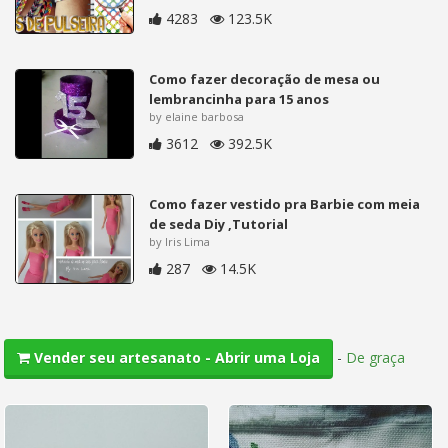
4283
123.5K
Como fazer decoração de mesa ou
lembrancinha para 15 anos
by elaine barbosa
3612
392.5K
Como fazer vestido pra Barbie com meia
de seda Diy ,Tutorial
by Iris Lima
287
14.5K
-
De graça
Vender seu artesanato - Abrir uma Loja