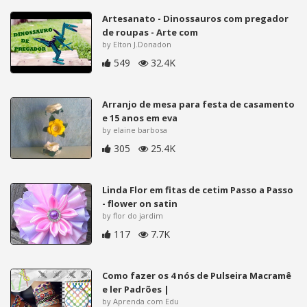
Artesanato - Dinossauros com pregador
de roupas - Arte com
by Elton J.Donadon
549
32.4K
Arranjo de mesa para festa de casamento
e 15 anos em eva
by elaine barbosa
305
25.4K
Linda Flor em fitas de cetim Passo a Passo
- flower on satin
by flor do jardim
117
7.7K
Como fazer os 4 nós de Pulseira Macramê
e ler Padrões |
by Aprenda com Edu