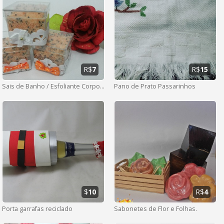
R$
7
R$
15
Sais de Banho / Esfoliante Corporal
Pano de Prato Passarinhos
$
10
R$
4
Porta garrafas reciclado
Sabonetes de Flor e Folhas.