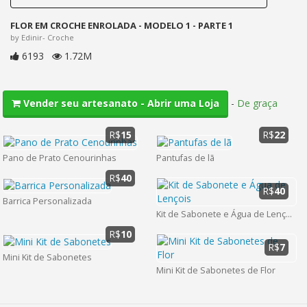
FLOR EM CROCHE ENROLADA - MODELO 1 - PARTE 1
by Edinir- Croche
6193
1.72M
-
De graça
Vender seu artesanato - Abrir uma Loja
R$
15
R$
22
Pano de Prato Cenourinhas
Pantufas de lã
R$
40
R$
40
Barrica Personalizada
Kit de Sabonete e Água de Lençois
R$
10
R$
7
Mini Kit de Sabonetes
Mini Kit de Sabonetes de Flor