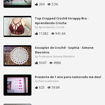
204
5.5K
Top Cropped Crochê Strappy Bra -
Aprendendo Croche
by Aprendendo Crochê
11282
941.6K
Sousplat de Crochê - Sophia - Simone
Eleotério
by Professora Simone Eleotério
9347
498K
Presente de 1 ano para namorado me deu!
by Pierre adorador
625
59.8K