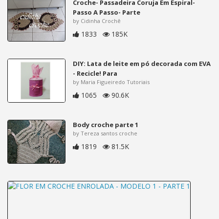
Croche- Passadeira Coruja Em Espiral-
Passo A Passo- Parte
by Cidinha Crochê
1833
185K
DIY: Lata de leite em pó decorada com EVA
- Recicle! Para
by Maria Figueiredo Tutoriais
1065
90.6K
Body croche parte 1
by Tereza santos croche
1819
81.5K