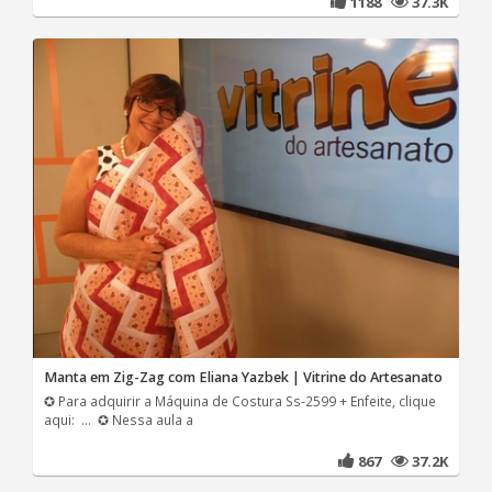
1188
37.3K
Manta em Zig-Zag com Eliana Yazbek | Vitrine do Artesanato
✪ Para adquirir a Máquina de Costura Ss-2599 + Enfeite, clique
aqui: ... ✪ Nessa aula a
867
37.2K