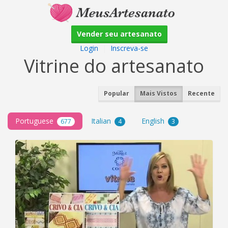
Vender seu artesanato
Login
|
Inscreva-se
Vitrine do artesanato
Popular
Mais Vistos
Recente
Portuguese
Italian
English
677
4
3