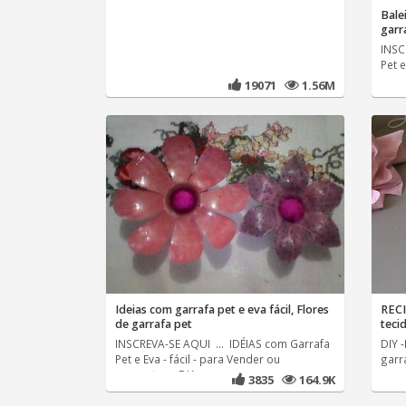
Balei
garr
INSC
Pet e
19071
1.56M
Ideias com garrafa pet e eva fácil, Flores
RECI
de garrafa pet
teci
INSCREVA-SE AQUI ... IDÉIAS com Garrafa
DIY 
Pet e Eva - fácil - para Vender ou
garra
presentear ,DIA
pass
3835
164.9K