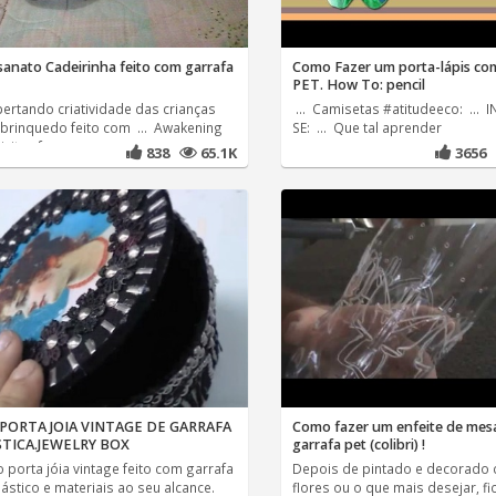
sanato Cadeirinha feito com garrafa
Como Fazer um porta-lápis co
PET. How To: pencil
ertando criatividade das crianças
... Camisetas #atitudeeco: ... 
brinquedo feito com ... Awakening
SE: ... Que tal aprender
ivity of
838
65.1K
3656
 PORTA JOIA VINTAGE DE GARRAFA
Como fazer um enfeite de mes
STICA.JEWELRY BOX
garrafa pet (colibri) !
 porta jóia vintage feito com garrafa
Depois de pintado e decorado
ástico e materiais ao seu alcance.
flores ou o que mais desejar, fi