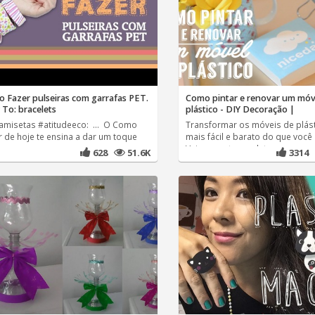
 Fazer pulseiras com garrafas PET.
Como pintar e renovar um móv
To: bracelets
plástico - DIY Decoração |
Camisetas #atitudeeco: ... O Como
Transformar os móveis de plást
r de hoje te ensina a dar um toque
mais fácil e barato do que você 
Veja o post completo:
628
51.6K
3314