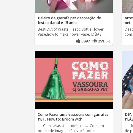
Baleiro de garrafa pet decoração de
Arte
festa infantil e 15 anos
pet
Best Out of Waste Plastic Bottle Flower
Desp
Vase,how to make flower vase, IDÉIAS
com 
com Garrafa Pet e Eva -
creat
3897
291.5K
Como Fazer uma vassoura com garrafas
DIY:
PET. How to: Broom with
PLÁ
... Camisetas #atitudeeco: ... Com um
Lindo
pouco de imaginação, você pode
de pl