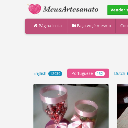
Vender 
Página Inicial
Faça voçê mesmo
Cou
English
Portuguese
Dutch
12939
132