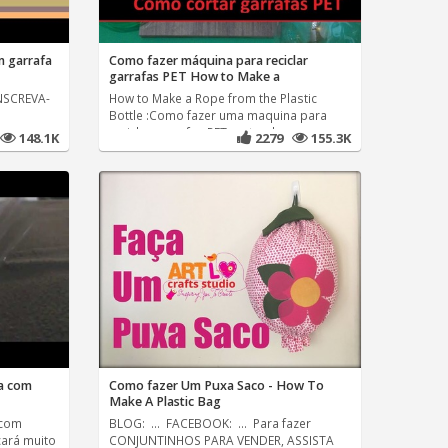
m garrafa
Como fazer máquina para reciclar
garrafas PET How to Make a
INSCREVA-
How to Make a Rope from the Plastic
Bottle :Como fazer uma maquina para
reciclar garrafas PET cortando
148.1K
2279
155.3K
a com
Como fazer Um Puxa Saco - How To
Make A Plastic Bag
 com
BLOG: ... FACEBOOK: ... Para fazer
cará muito
CONJUNTINHOS PARA VENDER, ASSISTA