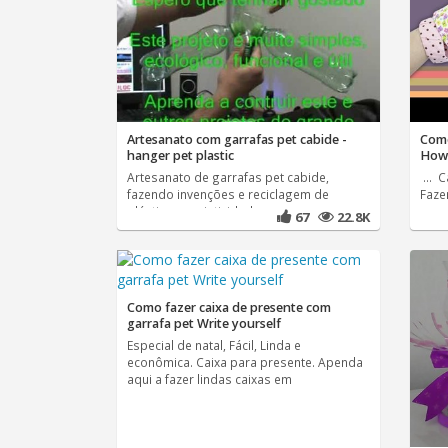
Artesanato com garrafas pet cabide -
Como
hanger pet plastic
How 
Artesanato de garrafas pet cabide,
... 
fazendo invenções e reciclagem de
Faze
plásticos e criatividade para
67
22.8K
Como fazer caixa de presente com
garrafa pet Write yourself
Especial de natal, Fácil, Linda e
econômica. Caixa para presente. Apenda
aqui a fazer lindas caixas em