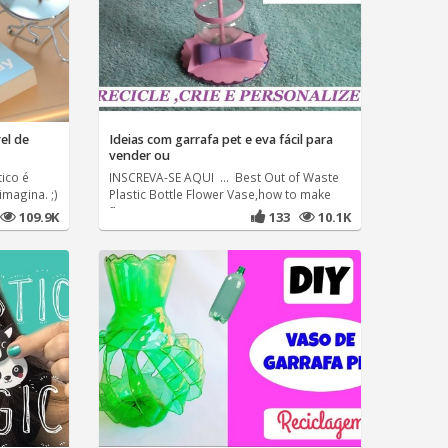
el de
Ideias com garrafa pet e eva fácil para
vender ou
ico é
INSCREVA-SE AQUI ... Best Out of Waste
imagina. ;)
Plastic Bottle Flower Vase,how to make
flower
109.9K
133
10.1K