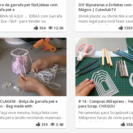
ro de garrafa pet fácil,ideias com
DIY Bijouterias e Enfeites com 
afa pet e
Mágico | CuteclubTV
REVA-SE AQUI ... IDÉIAS com Garrafa
Shrink plastic ou Shrink film é u
 Eva - fácil - para Vender ou
muito legal para você fazer seu
acessórios! Você
354
12.5K
135
CLAGEM - Bolça de garrafa pet e
# 14 - Compras AliExpress – F
do - Bag made with
para Scrap. CHEGOU
-Faça voce mesma, bolça feita com
Ferramentas para Scrapbook Li
fa pet e tecido reciclando materiais -
AliExpress Facas de corte para s
o a passo
Corte de Metal
210
3.4K
35