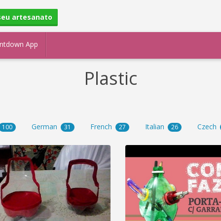
seu artesanato
ntdown App
Plastic
German
French
Italian
Czech
100
31
27
26