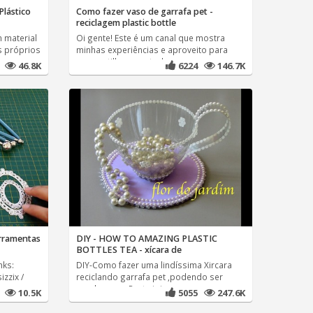
Plástico
Como fazer vaso de garrafa pet -
reciclagem plastic bottle
m material
Oi gente! Este é um canal que mostra
s próprios
minhas experiências e aproveito para
compartilhar com todos
3
46.8K
6224
146.7K
erramentas
DIY - HOW TO AMAZING PLASTIC
BOTTLES TEA - xícara de
nks:
DIY-Como fazer uma lindíssima Xircara
izzix /
reciclando garrafa pet ,podendo ser
usada como Porta joia ou
8
10.5K
5055
247.6K