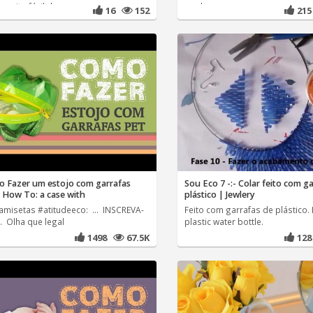
 muito fácil de
... da
16
152
21
 Fazer um estojo com garrafas
Sou Eco 7 -:- Colar feito com g
 How To: a case with
plástico | Jewlery
Camisetas #atitudeeco: ... INSCREVA-
Feito com garrafas de plástico.
.. Olha que legal
plastic water bottle.
1498
67.5K
12