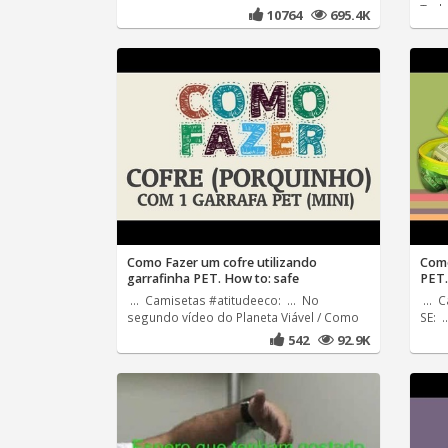
Tudo
10764
695.4K
Como Fazer um cofre utilizando
Como
garrafinha PET. How to: safe
PET.
... Camisetas #atitudeeco: ... No
... 
segundo vídeo do Planeta Viável / Como
SE: .
542
92.9K