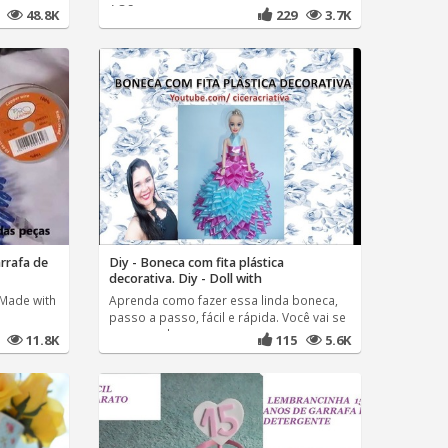
AOS
5
48.8K
229
3.7K
arrafa de
Diy - Boneca com fita plástica
decorativa. Diy - Doll with
 Made with
Aprenda como fazer essa linda boneca,
passo a passo, fácil e rápida. Você vai se
surpreender com o
8
11.8K
115
5.6K