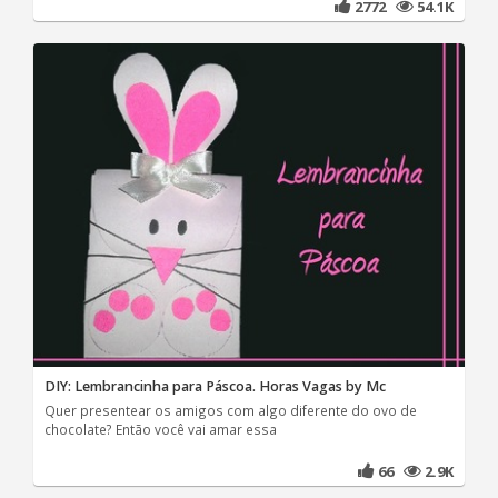
2772
54.1K
DIY: Lembrancinha para Páscoa. Horas Vagas by Mc
Quer presentear os amigos com algo diferente do ovo de
chocolate? Então você vai amar essa
66
2.9K