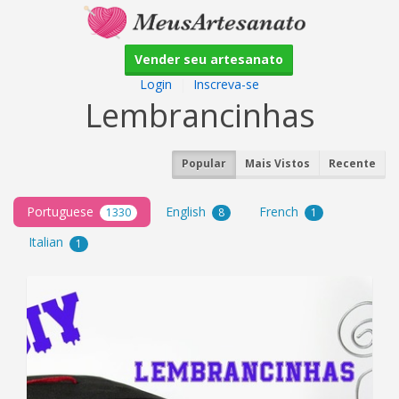
Vender seu artesanato
Login
|
Inscreva-se
Lembrancinhas
Popular
Mais Vistos
Recente
Portuguese
English
French
1330
8
1
Italian
1