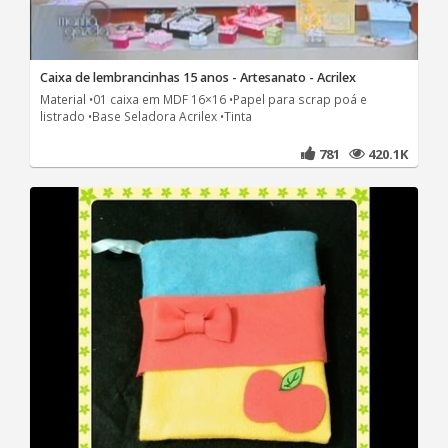
Caixa de lembrancinhas 15 anos - Artesanato - Acrilex
Material •01 caixa em MDF 16×16 •Papel para scrap poá e
listrado •Base Seladora Acrilex •Tinta
781
420.1K