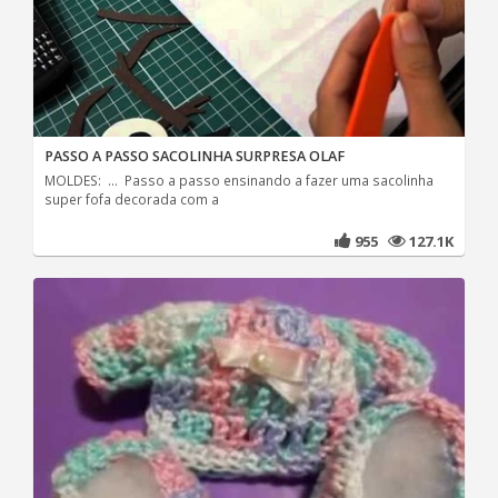
PASSO A PASSO SACOLINHA SURPRESA OLAF
MOLDES: ... Passo a passo ensinando a fazer uma sacolinha
super fofa decorada com a
955
127.1K