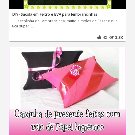
DIY- Sacola em Feltro e EVA para lembrancinhas
... sacolinha de Lembrancinha, muito simples de Fazer e que
fica super ...
42
3.3K