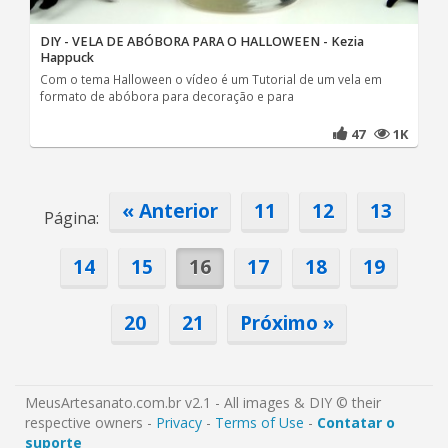
DIY - VELA DE ABÓBORA PARA O HALLOWEEN - Kezia
Happuck
Com o tema Halloween o vídeo é um Tutorial de um vela em
formato de abóbora para decoração e para
47
1K
« Anterior
11
12
13
Página:
14
15
16
17
18
19
20
21
Próximo »
MeusArtesanato.com.br v2.1 - All images & DIY © their
respective owners -
Privacy
-
Terms of Use
-
Contatar o
suporte