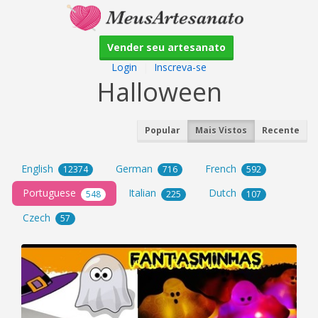
Vender seu artesanato
Login
|
Inscreva-se
Halloween
Popular
Mais Vistos
Recente
English
German
French
12374
716
592
Portuguese
Italian
Dutch
548
225
107
Czech
57