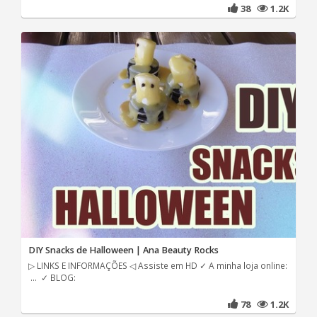
38
1.2K
DIY Snacks de Halloween | Ana Beauty Rocks
▷ LINKS E INFORMAÇÕES ◁ Assiste em HD ✓ A minha loja online:
... ✓ BLOG:
78
1.2K