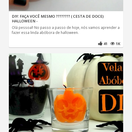
DIY: FAÇA VOCÊ MESMO ???????? ( CESTA DE DOCE)
HALLOWEEN -
Olá pessoal! No passo a passo de hoje, nós vamos aprender a
fazer essa linda abóbora de halloween.
41
1K