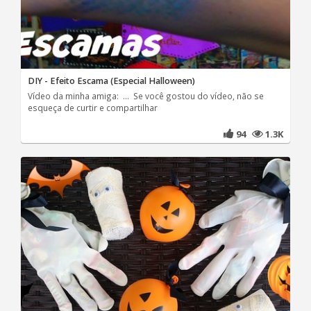
DIY - Efeito Escama (Especial Halloween)
Vídeo da minha amiga: ... Se você gostou do vídeo, não se
esqueça de curtir e compartilhar
94
1.3K