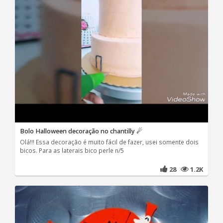
Bolo Halloween decoração no chantilly ☄
Olá!!! Essa decoração é muito fácil de fazer, usei somente dois
bicos. Para as laterais bico perle n/5
28
1.2K