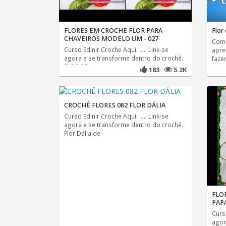
FLORES EM CROCHE FLOR PARA
Flor
CHAVEIROS MODELO UM - 027
Como
Curso Edinir Croche Aqui: ... Link-se
apre
agora e se transforme dentro do crochê.
faze
FLOR DE
183
5.2K
CROCHÊ FLORES 082 FLOR DÁLIA
Curso Edinir Croche Aqui: ... Link-se
agora e se transforme dentro do crochê.
Flor Dália de
FLO
PAPA
Curso
agor