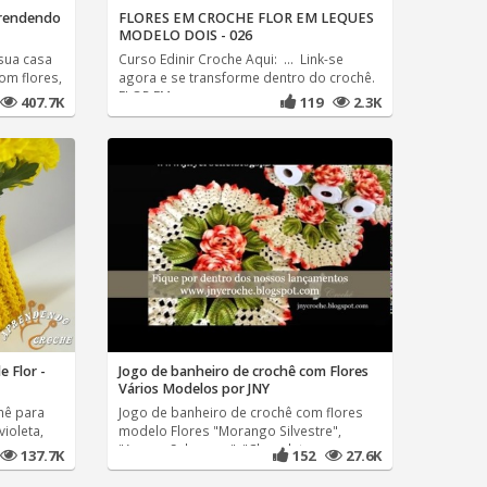
prendendo
FLORES EM CROCHE FLOR EM LEQUES
MODELO DOIS - 026
sua casa
Curso Edinir Croche Aqui: ... Link-se
om flores,
agora e se transforme dentro do crochê.
FLOR EM
407.7K
119
2.3K
 Flor -
Jogo de banheiro de crochê com Flores
Vários Modelos por JNY
hê para
Jogo de banheiro de crochê com flores
ioleta,
modelo Flores "Morango Silvestre",
"Amora Selvagem", "Chocolate
137.7K
152
27.6K