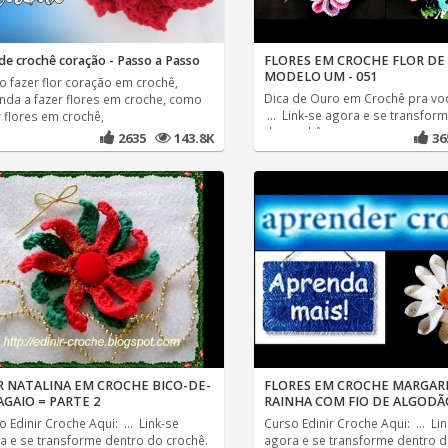
 de crochê coração - Passo a Passo
FLORES EM CROCHE FLOR DE
MODELO UM - 051
 fazer flor coração em crochê,
Dica de Ouro em Crochê pra voc
nda a fazer flores em croche, como
... Link-se agora e se transfor
r flores em crochê,
do crochê.
2635
143.8K
3
R NATALINA EM CROCHE BICO-DE-
FLORES EM CROCHE MARGAR
GAIO = PARTE 2
RAINHA COM FIO DE ALGODÃO
 Edinir Croche Aqui: ... Link-se
Curso Edinir Croche Aqui: ... Li
a e se transforme dentro do crochê.
agora e se transforme dentro d