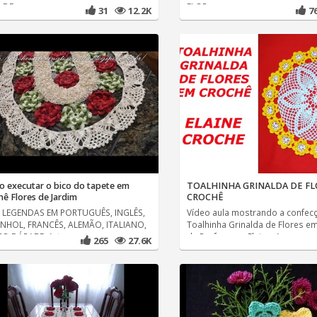
 DE
FLOR
31
12.2K
7
 executar o bico do tapete em
TOALHINHA GRINALDA DE FL
hê Flores de Jardim
CROCHÊ
LEGENDAS EM PORTUGUÊS, INGLÊS,
Vídeo aula mostrando a confec
NHOL, FRANCÊS, ALEMÃO, ITALIANO,
Toalhinha Grinalda de Flores em
O E ÁRABE. Artesanatos em
da Professora Elaine. A
265
27.6K