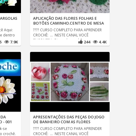
 ARGOLAS
APLICAÇÃO DAS FLORES FOLHAS E
BOTÕES CAMINHO.CENTRO DE MESA
ê Aqui:
???? CURSO COMPLETO PARA APRENDER
me dentro
CROCHÊ: ... NESTE CANAL VOCÊ
ENCONTRA: Dicas de crochê,
65
7.9K
244
4.4K
IDA
APRESENTAÇÕES DAS PEÇAS DO JOGO
 - 001
DE BANHEIRO COM AS FLORES
nk-se
???? CURSO COMPLETO PARA APRENDER
o crochê.
CROCHÊ: ... NESTE CANAL VOCÊ