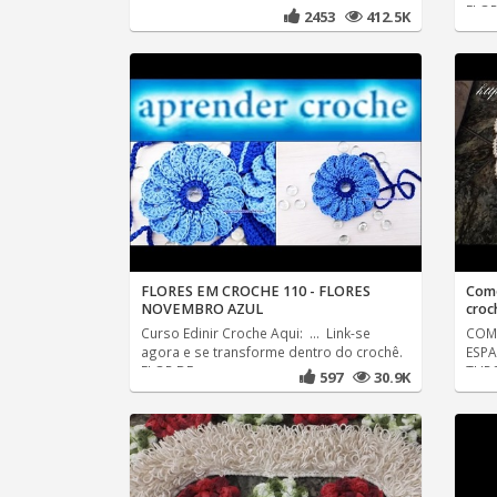
FLOR
2453
412.5K
FLORES EM CROCHE 110 - FLORES
Como
NOVEMBRO AZUL
croc
Curso Edinir Croche Aqui: ... Link-se
COM 
agora e se transforme dentro do crochê.
ESPA
FLOR DE
TURC
597
30.9K