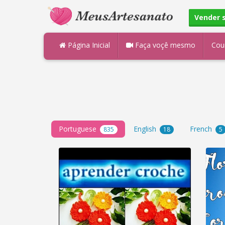
Vender 
Página Inicial
Faça voçê mesmo
Cou
Portuguese
English
French
835
18
5