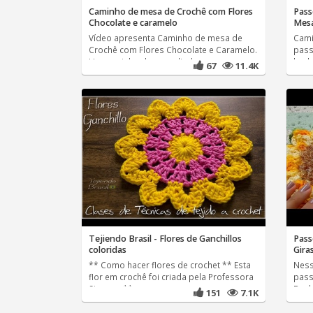
Caminho de mesa de Crochê com Flores
Pass
Chocolate e caramelo
Mesa
Vídeo apresenta Caminho de mesa de
Cami
Crochê com Flores Chocolate e Caramelo.
pass
Um caminho de mesa lindo que
barb
67
11.4K
Tejiendo Brasil - Flores de Ganchillos
Pass
coloridas
Gira
** Como hacer flores de crochet ** Esta
Ness
flor em crochê foi criada pela Professora
pass
Simone. **
Banh
151
7.1K