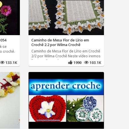
054
Caminho de Mesa Flor de Lírio em
Crochê 2.2 por Wilma Crochê
nk-se
Caminho de Mesa Flor de Lírio em Crochê
o crochê.
2/2 por Wilma Crochê Neste vídeo iremos
fazer as flores do
133.1K
1990
103.1K