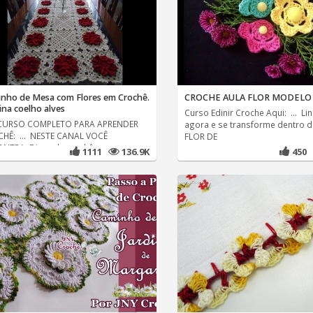
nho de Mesa com Flores em Crochê.
CROCHE AULA FLOR MODELO 
tina coelho alves
Curso Edinir Croche Aqui: ... Li
 CURSO COMPLETO PARA APRENDER
agora e se transforme dentro d
HÊ: ... NESTE CANAL VOCÊ
FLOR DE
NTRA: Dicas de crochê,
1111
136.9K
450