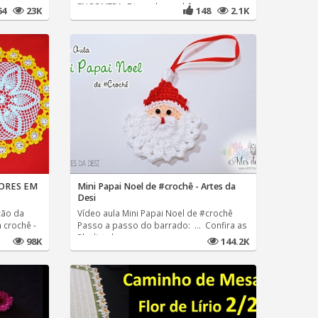
ENCONTRA: Dicas de crochê,
64
23K
148
2.1K
ORES EM
Mini Papai Noel de #crochê - Artes da
Desi
ção da
Vídeo aula Mini Papai Noel de #crochê
 crochê -
Passo a passo do barrado: ... Confira as
Playlist do
98K
144.2K