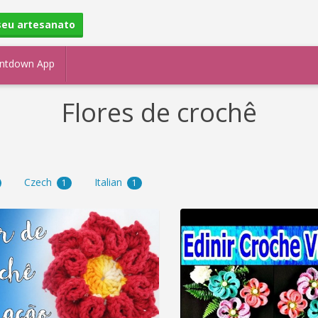
seu artesanato
ntdown App
Flores de crochê
Czech
Italian
1
1