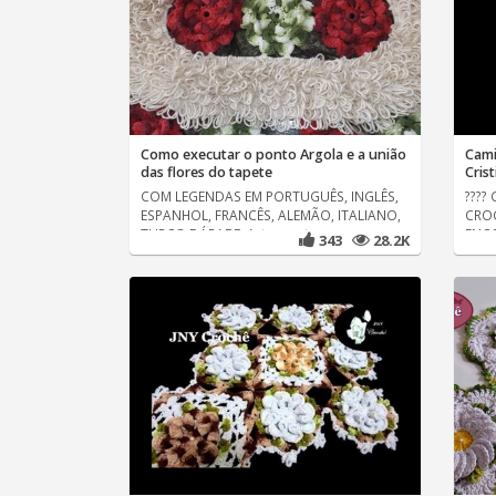
Como executar o ponto Argola e a união
Cami
das flores do tapete
Cris
COM LEGENDAS EM PORTUGUÊS, INGLÊS,
????
ESPANHOL, FRANCÊS, ALEMÃO, ITALIANO,
CROC
TURCO E ÁRABE. Artesanatos em
ENCO
343
28.2K