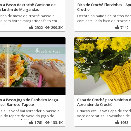
o a Passo de crochê Caminho de
Bico de Crochê Florzinhas - A
 Jardim de Margaridas
Croche
nho de mesa de crochê passo a
Decore os panos de pratos de 
o com flores margaridas feito em
com este lindo bico de croche c
ante.
assista ao vídeo com a
2922
299.3K
7440
o a Passo Jogo de Banheiro Mega
Capa de Crochê para Vasinho de
ssol Barroco Tapete
Aprendendo Crochê
a aula você vai aprender o passo a
Criação exclusiva! Capa de croc
o do tapete do vaso do Jogo de
você decorar seus vasinhos de v
eiro de Crochê Mega
calandiva, mini margarida
1761
133.1K
1953