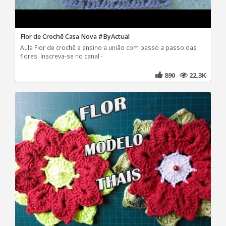
Flor de Crochê Casa Nova #ByActual
Aula Flor de crochê e ensino a união com passo a passo das
flores. Inscreva-se no canal -
890
22.3K