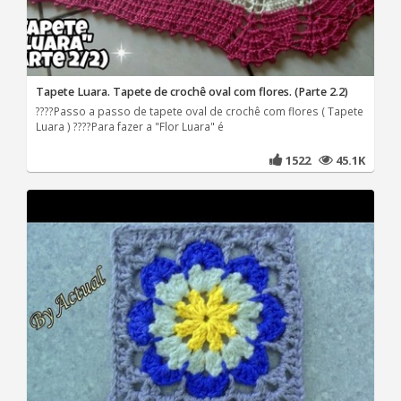
Tapete Luara. Tapete de crochê oval com flores. (Parte 2.2)
????Passo a passo de tapete oval de crochê com flores ( Tapete
Luara ) ????Para fazer a "Flor Luara" é
1522
45.1K