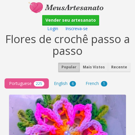
Vender seu artesanato
Login
|
Inscreva-se
Flores de crochê passo a
passo
Popular
Mais Vistos
Recente
Portuguese
English
French
225
6
1