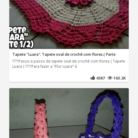
Tapete "Luara". Tapete oval de crochê com flores.( Parte
????Passo a passo de tapete oval de crochê com flores ( Tapete
Luara ) ????Para fazer a "Flor Luara" é
4387
163.2K