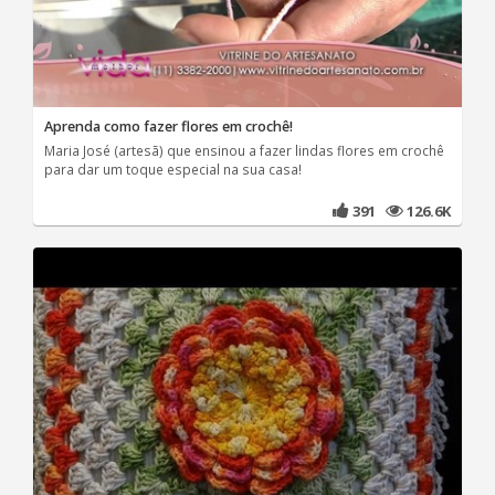
Aprenda como fazer flores em crochê!
Maria José (artesã) que ensinou a fazer lindas flores em crochê
para dar um toque especial na sua casa!
391
126.6K