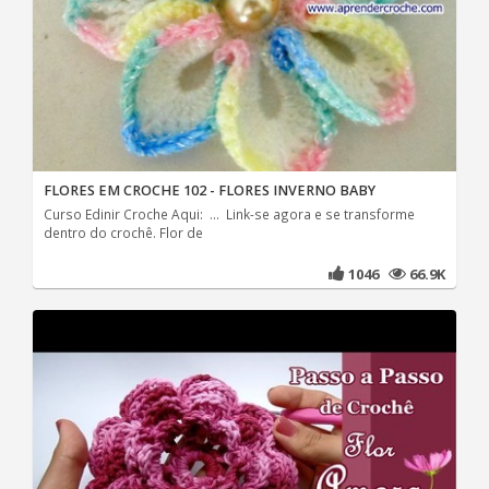
FLORES EM CROCHE 102 - FLORES INVERNO BABY
Curso Edinir Croche Aqui: ... Link-se agora e se transforme
dentro do crochê. Flor de
1046
66.9K