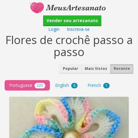
Vender seu artesanato
Login
|
Inscreva-se
Flores de crochê passo a
passo
Popular
Mais Vistos
Recente
Portuguese
English
French
225
6
1