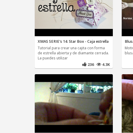
XMAS SERIE's 14: Star Box - Caja estrella
Blusa
Tutorial para crear una cajita con forma
Motiv
de estrella abierta y de diamante cerrada.
blusa
La puedes utilizar
236
4.3K