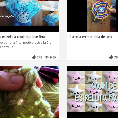
 estrella a crochet parte final
Estrella en mandala de lana
o estrella 1 ... motivo estrella 2 ...
 estrella 1
348
9.3K
7