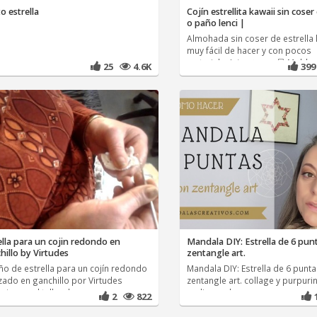
o estrella
Cojín estrellita kawaii sin coser 
o paño lenci |
Almohada sin coser de estrella 
muy fácil de hacer y con pocos
materiales! クッション星 Molde
25
4.6K
39
ella para un cojin redondo en
Mandala DIY: Estrella de 6 pun
hillo by Virtudes
zentangle art.
ño de estrella para un cojín redondo
Mandala DIY: Estrella de 6 punt
izado en ganchillo por Virtudes
zentangle art. collage y purpur
rina en el taller de
realizar y decorar una
2
822