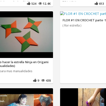
é de uma linda e fácil
TIRA AQUI
524
12.4K
613
FLOR #1 EN CROCHET parte ·1
( flor estrella )
 hacer la estrella Ninja en Origami
ualidades)
 para mas manualidades
9
438