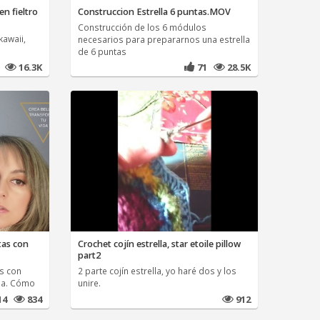
en fieltro
Construccion Estrella 6 puntas.MOV
Construcción de los 6 módulos
kawaii,
necesarios para prepararnos una estrella
de 6 puntas
9
16.3K
71
28.5K
tas con
Crochet cojín estrella, star etoile pillow
part2
as con
2 parte cojín estrella, yo haré dos y los
ina. Cómo
unire.
14
834
912