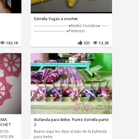
Estrella Fugaz a crochet
----------------------------●Redes Sociales●-------
------------------------- ➜Pinterest :
102.1K
321
12.2K
RMA
Bufanda para Bebe. Punto Estrella parte
OCHET
2
PICOS
Bueno aqui les dejo el tuto de la bufanda
IVOS EN
para bebe