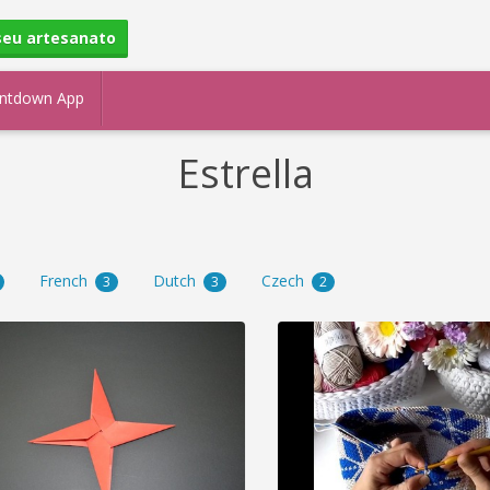
seu artesanato
ntdown App
Estrella
French
Dutch
Czech
3
3
2