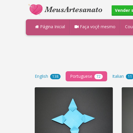
Vender 
Página Inicial
Faça voçê mesmo
Cou
English
Portuguese
Italian
138
72
11