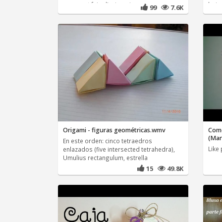
comment faire l'origami
hoje 
99
7.6K
Origami - figuras geométricas.wmv
Como
(Man
En este orden: cinco tetraedros
Like
enlazados (five intersected tetrahedra),
Umulius rectangulum, estrella
15
49.8K