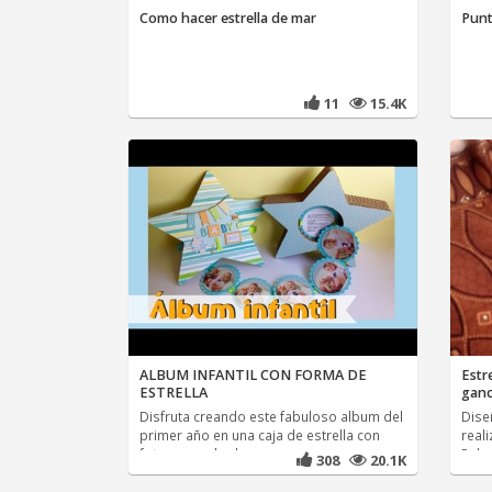
Como hacer estrella de mar
Punt
11
15.4K
ALBUM INFANTIL CON FORMA DE
Estr
ESTRELLA
ganc
Disfruta creando este fabuloso album del
Dise
primer año en una caja de estrella con
real
fotos a modo de
Peleg
308
20.1K