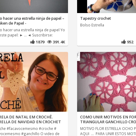
 hacer una estrella ninja de papel –
Tapestry crochet
iken de Papel -
Bolso Estrella
 hacer una estrella ninja de papel Yo
ste papel: ► ... ◄ Suscribirse:
1879
391.4K
952
RELA DE NATAL EM CROCHÊ.
COMO UNIR MOTIVOS EN FO
RELLA DE NAVIDAD EN CROCHET
TRIANGULAR GANCHILLO CR
che #facavocemesmo #croche #
MOTIVO FLOR ESTRELLA OCHO 
vocemesmo #ganchillo O video de
AQUI ... PARA UNIR ESTOS MOT