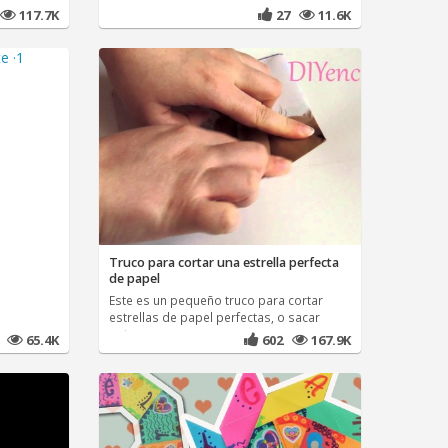
117.7K
27
11.6K
Truco para cortar una estrella perfecta
de papel
Este es un pequeño truco para cortar
estrellas de papel perfectas, o sacar
patrones.
65.4K
602
167.9K