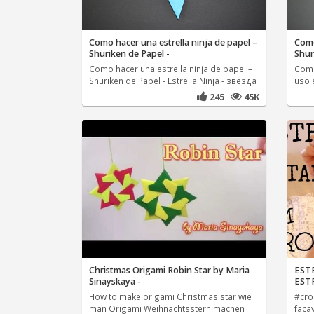
Como hacer una estrella ninja de papel –
Como
Shuriken de Papel -
Shur
Como hacer una estrella ninja de papel –
Como
Shuriken de Papel - Estrella Ninja - звезда
uso e
ниндзя Yo uso
245
45K
Christmas Origami Robin Star by Maria
EST
Sinayskaya -
EST
How to make origami Christmas star wie
#cro
man Origami Weihnachtsstern machen
faca