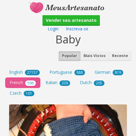
Vender seu artesanato
Login
|
Inscreva-se
Baby
Popular
Mais Vistos
Recente
English
Portuguese
German
27157
888
819
French
Italian
Dutch
596
339
205
Czech
101