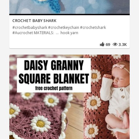
CROCHET BABY SHARK
#crochetbabyshark #crochetkeychain #crochetshark
#Aucrochet MATERIALS: ... hook yarn
69
3.3K