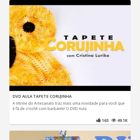
DVD AULA TAPETE CORUJINHA
A Vitrine do Artesanato traz mais uma novidade para você que
é fã de crochê com barbante! O DVD Aula
163
49.1K