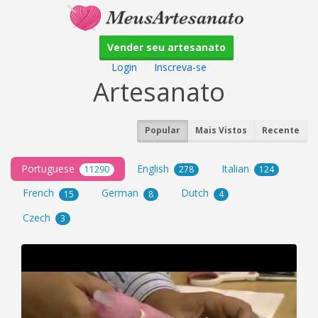
Vender seu artesanato
Login
|
Inscreva-se
Artesanato
Popular
Mais Vistos
Recente
Portuguese
English
Italian
11290
278
124
French
German
Dutch
15
8
4
Czech
3