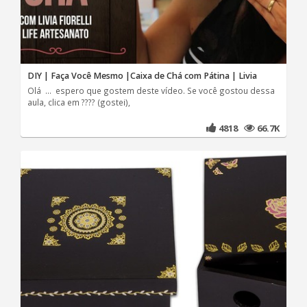
DIY | Faça Você Mesmo |Caixa de Chá com Pátina | Livia
Olá ... espero que gostem deste vídeo. Se você gostou dessa
aula, clica em ???? (gostei),
4818
66.7K